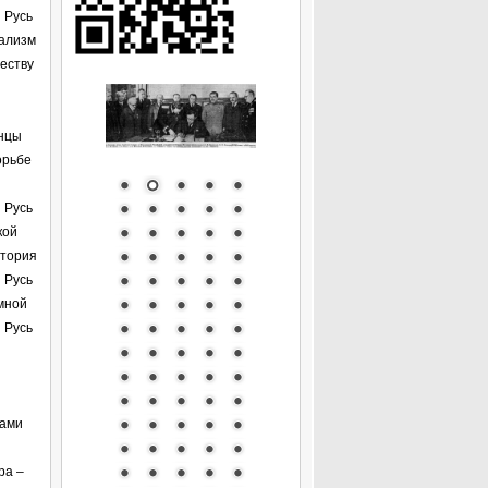
 Русь
нализм
честву
инцы
орьбе
 Русь
кой
стория
 Русь
мной
 Русь
нами
ра –