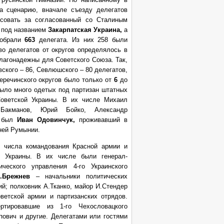
та сценарию, вначале съезду делегатов
осовать за согласованный со Сталиным
 под названием
Закарпатская Украина,
а
обрали
663
делегата. Из них 258 были
во делегатов от округов определялось в
благонадежны для Советского Союза. Так,
вского – 86, Севлюшского – 80 делегатов,
еречинского округов было только от
6
до
было много одетых под партизан штатных
 Советской Украины. В их числе Михаил
Бакманов, Юрий Бойко, Александр
 был
Иван Одовинчук,
проживавший в
ней Румынии.
з числа командования Красной армии и
й Украины. В их числе были генерал-
ического управления 4-го Украинского
.Брежнев
– начальники политических
ий; полковник А.Тканко, майор И.Стендер
ветской армии и партизанских отрядов.
ртировавшие из 1-го Чехословацкого
пович и другие. Делегатами или гостями