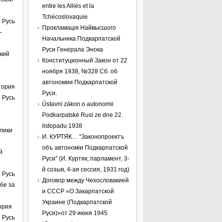
entre les Alliés et la
Tchécoslovaquie
 Русь
Прокламація Найвысшого
–
Начальника Подкарпатской
Руси Генерала Энока
ский
Конституционный Закон от 22
ноября 1938, №328 Сб. об
автономии Подкарпатской
тория
Руси.
 Русь
Ústavní zákon o autonomii
Podkarpatské Rusi ze dne 22.
listopadu 1938
лики
И. КУРТЯК… “Законопроектъ
объ автономіи Подкарпатской
й
Руси” (И. Куртяк, парламент, 3-
й созыв, 4-ая сессия, 1931 год)
 Русь
Договор между Чехословакией
бе за
и СССР «О Закарпатской
Украине (Подкарпатской
ория
Руси)»от 29 июня 1945
 Русь