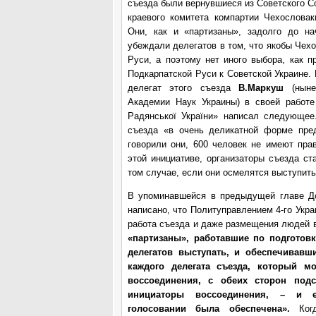
съезда были вернувшиеся из Советского 
краевого комитета компартии Чехословак
Они, как и «партизаны», задолго до н
убеждали делегатов в том, что якобы Чех
Руси, а поэтому нет иного выбора, как 
Подкарпатской Руси к Советской Украине
делегат этого съезда
В.Маркуш
(нын
Академии Наук Украины) в своей работе
Радянської України» написал следующее
съезда «в очень деликатной форме пред
говорили они, 600 человек не имеют пра
этой инициативе, организаторы съезда с
том случае, если они осмелятся выступит
В упоминавшейся в предыдущей главе До
написано, что Политуправлением 4-го Укр
работа съезда и даже размещения людей в
«партизаны», работавшие по подготов
делегатов выступать, и обеспечивавш
каждого делегата съезда, который м
воссоединения, с обеих сторон подс
инициаторы воссоединения, – и е
голосовании была обеспечена».
Ког