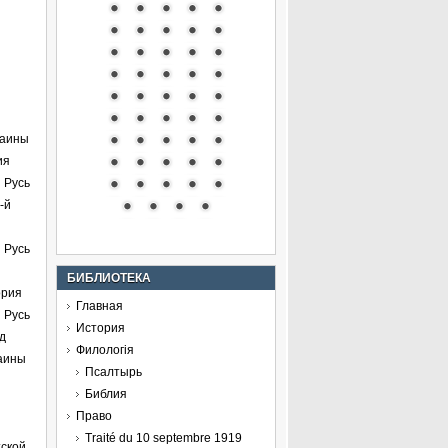
раины
ия
 Русь
-й
 Русь
БИБЛИОТЕКА
ория
Главная
 Русь
История
д
Филологія
раины
Псалтырь
Библия
Право
Traité du 10 septembre 1919
ской