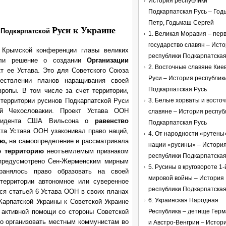
История республики
Подкарпатская Русь – Го
Петр, Годьмаш Сергей
Руси к Украине
я Подкарпатской
1. Великая Моравия – пер
государство славян – Ист
 Крымской конференции главы великих
республики Подкарпатская
ли решение о создании
Организации
2. Восточные славяне Кие
кт ее Устава. Это для Советского Союза
Руси – История республик
ествлении планов наращивания своей
Подкарпатская Русь
вропы. В том числе за счет территории,
территории русинов Подкарпатской Руси
3. Белые хорваты и восто
ой Чехословакии. Проект Устава ООН
славяне – История респуб
езидента США Вильсона о
равенство
Подкарпатская Русь
кта Устава ООН узаконивал право наций,
4. От народности «рутены»
ю,
на самоопределение и рассматривала
нации «русины» – Истори
ю территорию
неотъемлемым признаком
республики Подкарпатская
 предусмотрено Сен-Жерменским мирным
5. Русины в круговороте 1-
ранялось право образовать на своей
мировой войны – История
территории автономное или суверенное
республики Подкарпатская
ся статьей 6 Устава ООН в своих планах
6. Украинская Народная
Карпатской Украины к Советской Украине
 активной помощи со стороны Советской
Республика – детище Гер
ло организовать местным коммунистам во
и Австро-Венгрии – Истор