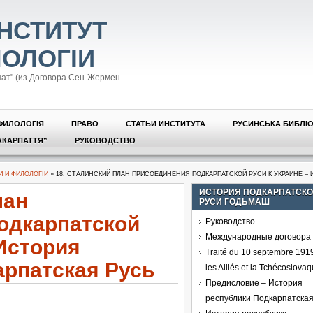
НСТИТУТ
ЛОЛОГІИ
пат" (из Договора Сен-Жермен
ФИЛОЛОГІЯ
ПРАВО
СТАТЬИ ИНСТИТУТА
РУСИНСЬКА БИБЛІ
АКАРПАТТЯ”
РУКОВОДСТВО
И И ФИЛОЛОГІИ
» 18. СТАЛИНСКИЙ ПЛАН ПРИСОЕДИНЕНИЯ ПОДКАРПАТСКОЙ РУСИ К УКРАИНЕ –
ИСТОРИЯ ПОДКАРПАТСК
лан
РУСИ ГОДЬМАШ
одкарпатской
Руководство
Международные договора
 История
Traité du 10 septembre 1919
арпатская Русь
les Alliés et la Tchécoslovaq
Предисловие – История
республики Подкарпатская