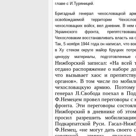
главе с И.Туряницей.
Бригадный генерал чехословацкой арм
освобождаемой территории Чехосло
чехословацких войск, вел дневник. В нем 
Украинского фронта, препятствовав
Чехословакии восстанавливать власть на 
Так, 5 ноября 1944 года он написал, что в
в Ху стеком округе майор Круцких потр
цензуру материалы, подготовленны
Нижборский записал: «На всей 
отдано распоряжение о наборе д
что вызывает хаос и препятству
органов». В том числе по мобил
чехословацкую армию. Поэтому
генерал JI.Свобода поехал в По
Ф.Немецем провел переговоры с 
фронта. Эти переговоры состояли
Нижборский в дневнике об этом 
просил разрешить мобилизац
Подкарпатской Руси. Гасал-Нижб
Ф.Немец, «не могут дать своего 
советской армии» граждан 