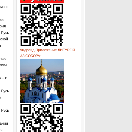
дьмаш
вое
ория
 Русь
вской
и
Андроид Приложение ЛИТУРГІЯ
ИЗ СОБОРА:
чные
лики
 – к
я
 Русь
й
 Русь
мании
ия