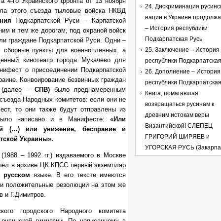
а 4-го Украинского фронта от 13 ноября
24. Дискриминация русинс
ала этого съезда тыловые войска НКВД
нации в Украине продолж
ния
Подкарпатской Руси – Карпатской
– История республики
ним и тем же дорогам, под охраной войск
Подкарпатская Русь
и граждане Подкарпатской Руси. Одни –
 сборные пункты для военнопленных, а
25. Заключение – История
щенный кинотеатр города Мукачево для
республики Подкарпатская
нифест о присоединении Подкарпатской
26. Дополнение – История
краине. Конвоирование безвинных граждан
республики Подкарпатская
 (далее –
СПВ)
было преднамеренным
Книга, помагавшая
съезда Народных комитетов: если они не
возвращаться русинам к
ст, то они также будут отправлены из
древним истокам веры
ыло написано и в Манифесте:
«Или
Византийской! СЛЕПЕЦ
ой (…) или унижение, бесправие и
ГРИГОРИЙ ШИРЯЕВ и
тской Украины».
УГОРСКАЯ РУСЬ (Закарпа
(1988 – 1992 гг.) издаваемого в Москве
шёл в архиве ЦК КПСС первый экземпляр
русском
языке. В его тексте имеются
ои положительные резолюции на этом же
 и Г.Димитров.
кого городского Народного комитета
 русинской гимназии. По написанному в