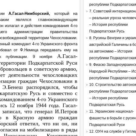
республики Подкарпатская
7. Советский интернацио
ии
А.Гасал-Нижборский,
который на
– реальная угроза челове
вакии являлся главнокомандующим
– История республики
он излагал и действия командования 4-го
Подкарпатская Русь
шего администрации правительства
освобожденной территории Чехословакии.
8. Русины Венгрии и укра
оенный комендант 4-го Украинского фронта
австрийской Галичины в б
ебовал от Ф.Немеца передавать ему на
за автономию – История
А.Гасал-
е к публикации. 9 ноября
республики Подкарпатская
территории Подкарпатской Руси
9. Фиаско Западноукраинс
обровольцев в советскую армию,
Народной Республики – И
ет деятельности чехословацких
республики Подкарпатская
изации граждан Чехословакии в
10. Строительство автоно
 Э.Бенеш распорядился, чтобы
республики Подкарпатская
дкарпатскую Русь и совместно с
– История республики
командованием 4-го Украинского
сь 12 ноября 1944 года. Гасал-
Подкарпатская Русь
записал, что генерал И.Петров
11. Украинские национал-
ию в Красную армию граждан
фашисты в борьбе с руси
орский ответил, что ни он, ни
Подкарпатской Руси
согласия на мобилизацию в ряды
12. ОУН на службе у Гитле
Чехословакии. Конституция