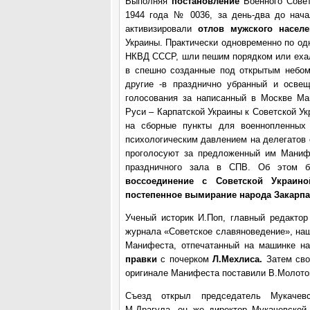
Выполняя
постановление
Военного Совет
1944 года № 0036, за день-два до нач
активизировали
отлов мужского населе
Украины. Практически одновременно по од
НКВД СССР, шли пешим порядком или ехал
в спешно созданные под открытым небом
другие -в празднично убранный и осве
голосования за написанный в Москве Ма
Руси – Карпатской Украины к Советской У
на сборные пункты для военнопленных
психологическим давлением на делегатов 
проголосуют за предложенный им Манифе
праздничного зала в СПВ. Об этом б
воссоединение с Советской Украин
постепенное вымирание народа Закарпа
Ученый историк И.Поп, главный редактор 
журнала «Советское славяноведение», на
Манифеста, отпечатанный на машинке на
правки
с почерком
Л.Мехлиса.
Затем св
оригинале Манифеста поставили В.Молотов
Съезд открыл председатель Мукачевс
М.Драгула, он же директор Мукачевской