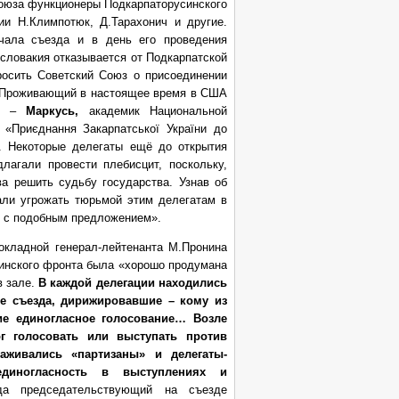
Союза функционеры Подкарпаторусинского
ии Н.Климпотюк, Д.Тарахонич и другие.
ачала съезда и в день его проведения
ословакия отказывается от Подкарпатской
просить Советский Союз о присоединении
. Проживающий в настоящее время в США
е –
Маркусь,
академик Национальной
 «Приєднання Закарпатської України до
. Некоторые делегаты ещё до открытия
лагали провести плебисцит, поскольку,
ва решить судьбу государства. Узнав об
тали угрожать тюрьмой этим делегатам в
ь с подобным предложением».
кладной генерал-лейтенанта М.Пронина
аинского фронта была «хорошо продумана
 зале.
В каждой делегации находились
ке съезда, дирижировавшие – кому из
ие единогласное голосование… Возле
ог голосовать или выступать против
аживались «партизаны» и делегаты-
диногласность в выступлениях и
да председательствующий на съезде