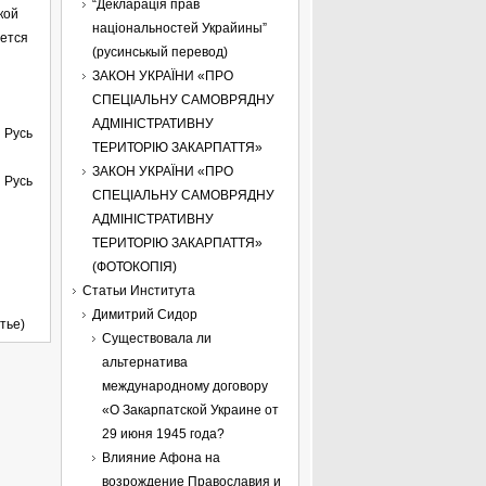
“Декларація прав
кой
національностей Украйины”
ается
(русинськый перевод)
ЗАКОН УКРАЇНИ «ПРО
СПЕЦІАЛЬНУ САМОВРЯДНУ
АДМІНІСТРАТИВНУ
 Русь
ТЕРИТОРІЮ ЗАКАРПАТТЯ»
ЗАКОН УКРАЇНИ «ПРО
 Русь
СПЕЦІАЛЬНУ САМОВРЯДНУ
АДМІНІСТРАТИВНУ
ТЕРИТОРІЮ ЗАКАРПАТТЯ»
(ФОТОКОПІЯ)
Статьи Института
Димитрий Сидор
тье)
Существовала ли
альтернатива
международному договору
«О Закарпатской Украине от
29 июня 1945 года?
Влияние Афона на
возрождение Православия и