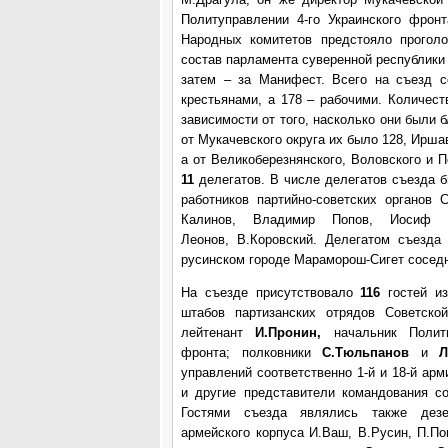
Политуправлении 4-го Украинского фрон
Народных комитетов предстояло прогол
состав парламента суверенной республики
затем – за Манифест. Всего на съезд с
крестьянами, а 178 – рабочими. Количест
зависимости от того, насколько они были 
от Мукачевского округа их было 128, Ирша
а от Великоберезнянского, Воловского и П
11
делегатов. В числе делегатов съезда 
работников партийно-советских органов
Калинов, Владимир Попов, Иосиф 
Леонов,
В.Коровский. Делегатом съезда
русинском городе Мараморош-Сигет сосед
На съезде присутствовало
116
гостей и
штабов партизанских отрядов Советско
лейтенант
И.Пронин,
начальник Полит
фронта; полковники
С.Тюльпанов
и
Л
управлений соответственно 1-й и 18-й арм
и другие представители командования со
Гостями съезда являлись также дезе
армейского корпуса И.Ваш, В.Русин, П.По