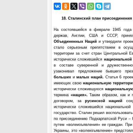
18. Сталинский план присоединени
На состоявшейся в феврале 1945 года
держав, Англии, США и СССР, приня
Объединенных Наций
и утвердили прое
стало серьезным препятствием в осущ
территории за счет стран Центральной Е
исторически сложившейся
национальной
в составе суверенной и дружественн
узаконивал предложение бывшего пр
больших
и
малых наций.
Статья 6 прое
имеющих свою
национальную территори
исторически сложившуюся
национальну
термина
«нация».
Таким образом, как и
договором, за
русинской нацией
сох
исторически сложившейся национальной 
государство. Сталин решил воспользовать
по присоединению Подкарпатской Руси – 
путем «волеизъявления» ее граждан. При
Украины, это «волеизъявление» предстоя