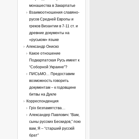
монашества в Закарпатье
Взаимоотношения славяно-
русов Средней Европы и
греков Византии в 7-11 ст. и
древние документы на
«руськом» языке
Александр Ониско
Какое отношение
Подкарпатская Русь имеет к
“Соборной Украине”?
ПИСЬМО… Предоставим
возможность говорить
документам – к годовщине
битвы на Дукле
Корреспонденция
Гріх безпамятства…
Александер Павлович: “Вам,
сыны русских Бескидов,” пою
вам, Я – “старший русскій
брат”