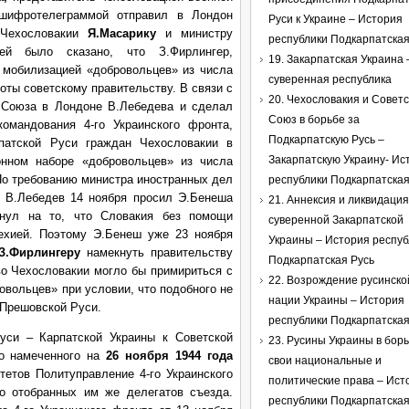
шифротелеграммой отправил в Лондон
Руси к Украине – История
Чехословакии
Я.Масарику
и министру
республики Подкарпатская
й было сказано, что З.Фирлингер,
19. Закарпатская Украина 
с мобилизацией «добровольцев» из числа
суверенная республика
ноты советскому правительству. В связи с
20. Чехословакия и Совет
 Союза в Лондоне В.Лебедева и сделал
Союз в борьбе за
омандования 4-го Украинского фронта,
Подкарпатскую Русь –
патской Руси граждан Чехословакии в
Закарпатскую Украину- Ис
онном наборе «добровольцев» из числа
По требованию министра иностранных дел
республики Подкарпатская
 В.Лебедев 14 ноября просил Э.Бенеша
21. Аннексия и ликвидация
кнул на то, что Словакия без помощи
суверенной Закарпатской
ехией. Поэтому Э.Бенеш уже 23 ноября
Украины – История респуб
З.Фирлингеру
намекнуть правительству
Подкарпатская Русь
во Чехословакии могло бы примириться с
22. Возрождение русинско
овольцев» при условии, что подобного не
нации Украины – История
 Прешовской Руси.
республики Подкарпатская
уси – Карпатской Украины к Советской
23. Русины Украины в борь
о намеченного на
26 ноября 1944 года
свои национальные и
тетов Политуправление 4-го Украинского
политические права – Ист
о отобранных им же делегатов съезда.
республики Подкарпатская