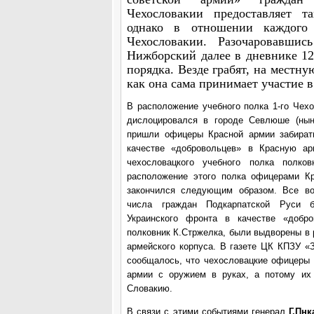
Чехословакии предоставляет та
однако в отношении каждого 
Чехословакии. Разочаровавшис
Нижборский далее в дневнике 12
порядка. Везде грабят, на местну
как она сама принимает участие в
В расположение учебного полка 1-го Чехо
дислоцировался в городе Севлюше (нын
пришли офицеры Красной армии забирать
качестве «добровольцев» в Красную а
чехословацкого учебного полка полков
расположение этого полка офицерами Кр
закончился следующим образом. Все во
числа граждан Подкарпатской Руси 
Украинского фронта в качестве «добр
полковник К.Стржелка, были выдворены в 
армейского корпуса. В газете ЦК КПЗУ «
сообщалось, что чехословацкие офицеры 
армии с оружием в руках, а потому их
Словакию.
В связи с этими событиями генерал
Г.Пнк