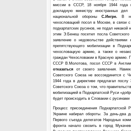
миссии в СССР, 18 ноября 1944 года 
докладную министру иностранных дел 
национальной обороны
С.Ингре.
В не
чехословацкий посол в Москве, в связи 
подкарпатских русинов, не подал никакой 
этим Э.Бенеш посетил посла Советского
заявление о недовольстве действиями к
препятствующего мобилизации в Подкар
чехословацкую армию, а также о незак
граждан Чехословакии в Красную армию. 
СССР В.Молотова, посол СССР в Англии
отказаться
от своего заявления. Наме
Советского Союза не воссоединится с Ч
1944 года в директиве предлагал послу
Советского Союза о том, что правительст
мобилизацией в Подкарпатской Руси «добр
будет происходить в Словакии с русинами
Процесс присоединения Подкарпатской Р
Украине набирал обороты. За день-два д
Первого съезда делегатов Народных коми
фронта начало свозить в город Мукачев