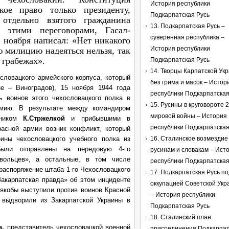
История республики
кое право только президенту,
Подкарпатская Русь
отдельно взятого гражданина
13. Подкарпатская Русь –
ь этими переговорами, Гасал-
суверенная республика –
 ноября написал: «Нет никакого
История республики
ю милицию надеяться нельзя, так
 грабежах».
Подкарпатская Русь
14. Творцы Карпатской Ук
словацкого армейского корпуса, который
без грима и масок – Истор
е – Виноградов), 15 ноября 1944 года
республики Подкарпатская
 воинов этого чехословацкого полка в
15. Русины в круговороте 2
рмию. В результате между командиром
мировой войны – История
ником
К.Стржелкой
и прибывшими в
республики Подкарпатская
асной армии возник конфликт, который
ины чехословацкого учебного полка из
16. Сталинское возмездие
были отправлены на передовую 4-го
русинам и словакам – Ист
овольцев», а остальные, в том числе
республики Подкарпатская
распоряжение штаба 1-го Чехословацкого
17. Подкарпатская Русь по
Закарпатская правда» об этом инциденте
оккупацией Советской Ук
якобы выступили против воинов Красной
– История республики
 выдворили из Закарпатской Украины в
Подкарпатская Русь
18. Сталинский план
а,
представитель чехословацкой военной
присоединения Подкарпат