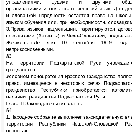
управлениями, судами и другими обще
организациями использовать чешский язык. Для де
и словацкой народности остаётся право на школ
языком обучения или, при необходимости, словацки
3.Права языков нацменьшин, гарантируются дого
союзниками (Антанты) и Чехо-Словакией, подписан
Жермен-ан-Ле дня 10 сентября 1919 года, 
неприкосновенными.
§3
На территории Подкарпатской Руси учреждает
гражданство.
Условием приобретения краевого гражданства являе
право, имеющееся в некоторых селах Подкарпатс
гражданство Республики приобретается автомат
наличии гражданства Подкарпатской Руси.
Глава II Законодательная власть
§4
1.Народное собрание выполняет законодательную вла
территории Республики Чешской-Словацкой Ре
вопросах: