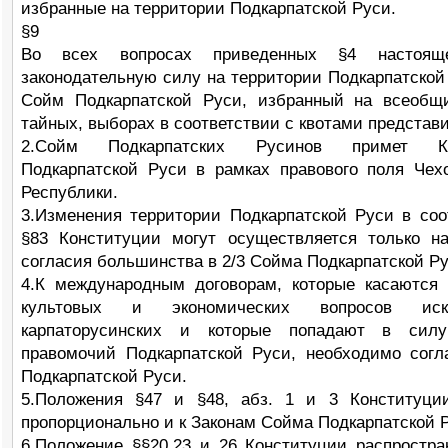
избранные на территории Подкарпатской Руси.
§9
Во всех вопросах приведенных §4 настояще
законодательную силу на территории Подкарпатской
Сойм Подкарпатской Руси, избранный на всеобщ
тайных, выборах в соответствии с квотами представ
2.Сойм Подкарпатских Русинов примет Ко
Подкарпатской Руси в рамках правового поля Чех
Республики.
3.Изменения территории Подкарпатской Руси в соо
§83 Конституции могут осуществляется только н
согласия большинства в 2/3 Сойма Подкарпатской Ру
4.К международным договорам, которые касаются 
культовых и экономических вопросов искл
карпаторусинских и которые попадают в сил
правомочий Подкарпатской Руси, необходимо сог
Подкарпатской Руси.
5.Положения §47 и §48, абз. 1 и 3 Конституци
пропорционально и к Законам Сойма Подкарпатской 
6.Положение §§20,23 и 26 Конституции распростра