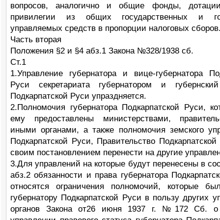
вопросов, аналогично и общие фонды, дотаци
привилегии из общих государственных и го
управляемых средств в пропорции налоговых сборов
Часть вторая
Положения §2 и §4 абз.1 Закона №328/1938 сб.
Ст.1
1.Управление губернатора и вице-губернатора По
Руси секретариата губернатором и губернски
Подкарпатской Руси упраздняется.
2.Полномочия губернатора Подкарпатской Руси, к
ему предоставлены министерствами, правител
иными органами, а также полномочия земского уп
Подкарпатской Руси, Правительство Подкарпатской
своим постановлением перенести на другие управлен
3.Для управлений на которые будут перенесены в со
абз.2 обязанности и права губернатора Подкарпатск
относятся ограничения полномочий, которые бы
губернатору Подкарпатской Руси в пользу других у
органов Закона от26 июня 1937 г. №172 Сб. о