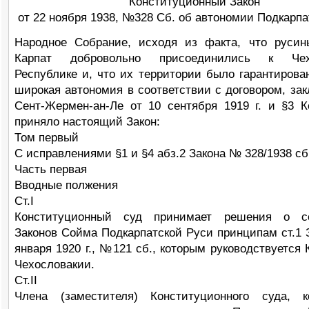
Конституционный Закон
от 22 ноября 1938, №328 Сб. об автономии Подкарпа
Народное Собрание, исходя из факта, что руси
Карпат добровольно присоединились к Чехо
Республике и, что их территории было гарантирова
широкая автономия в соответствии с договором, за
Сент-Жермен-ан-Ле от 10 сентября 1919 г. и §3 К
приняло настоящий Закон:
Том первый
С исправлениями §1 и §4 абз.2 Закона № 328/1938 сб
Часть первая
Вводные полжения
Ст.I
Конституционный суд принимает решения о со
Законов Сойма Подкарпатской Руси принципам ст.1 З
января 1920 г., №121 сб., которым руководствуется
Чехословакии.
Ст.II
Члена (заместителя) Конституционного суда, к