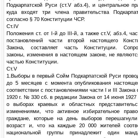
Подкарпатской Руси (ст.V абз.4), и центральное пр
куда входят три члена правительства Подкарпа
согласно § 70 Конституции ЧСР.
Ст.IV
Положения ст. от І-й до ІІІ-й, а также ст.V, абз.4, ч
постановлений части второй настоящего Консти
Закона, составляет часть Конституции. Сопр
законы, изменения в настоящем законе, не являютс
частью Конституции.
Ст.V
1.Выборы в первый Сойм Подкарпатской Руси провод
до 5 месяцев с момента опубликования настояще
соответствии с постановлениями части І и ІІІ Закона 
1920 г. № 330 сб. в редакции Закона от 14 июня 1927
о выборах краевых и областных представительс
изменениями, что активное избирательное прав
граждане, которые на день выборов перешагнул
возраст и, что на каждые 20 000 жителей соот
национальной группы принадлежит один ман