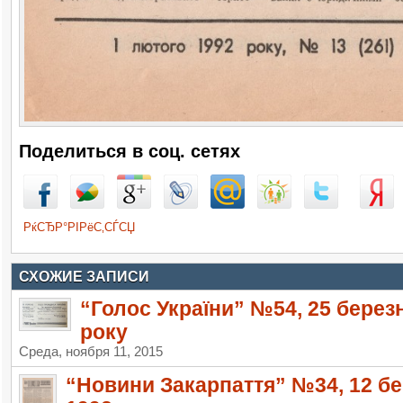
Поделиться в соц. сетях
РќСЂР°РІРёС‚СЃСЏ
СХОЖИЕ ЗАПИСИ
“Голос України” №54, 25 берез
року
Среда, ноября 11, 2015
“Новини Закарпаття” №34, 12 б